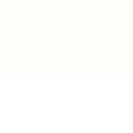
Brauhaus 2.OG
Anfahrt
Walkmühle 4
(Navi: Bornhofenweg 9)
Fotos
65195 Wiesbaden
Datenschutz
Kontakt
M 0152 | 54 08 82 98
Impressum
info@flowspaces.de